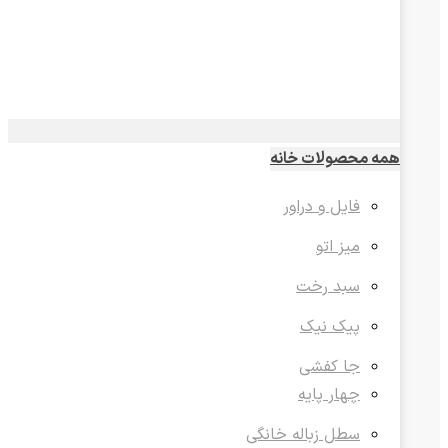
همه محصولات خانه
فایل و دراور
میز اتو
سبد رخت
پیک نیک
جا کفشی
چهار پایه
سطل زباله خانگی