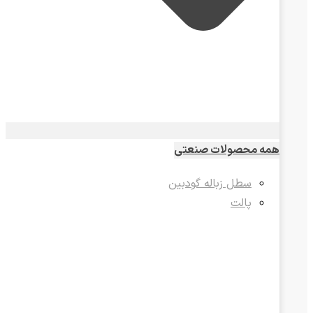
همه محصولات صنعتی
سطل زباله گودبین
پالت