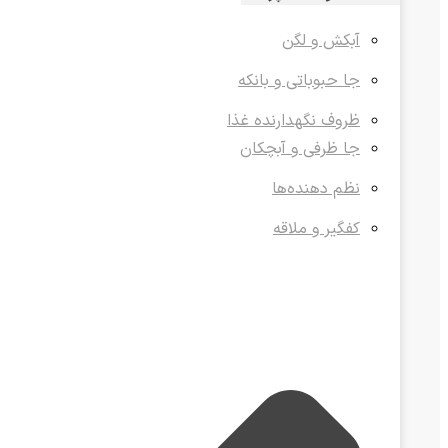
آبکش و لگن
جا حبوباتی و بانکه
ظروف نگهدارنده غذا
جا ظرفی و آبچکان
نظم دهنده‌ها
کفگیر و ملاقه