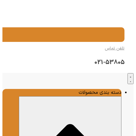
تلفن تماس
021-53805
دسته بندی محصولات