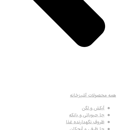
همه محصولات آشپزخانه
آبکش و لگن
جا حبوباتی و بانکه
ظروف نگهدارنده غذا
جا ظرفی و آبچکان