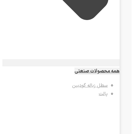
همه محصولات صنعتی
سطل زباله گودبین
پالت