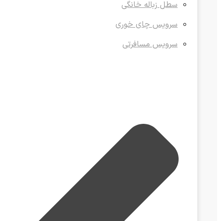
سطل زباله خانگی
سرویس چای خوری
سرویس مسافرتی