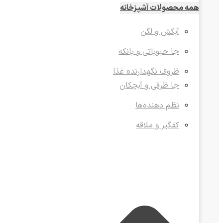
همه محصولات آشپزخانه
آبکش و لگن
جا حبوباتی و بانکه
ظروف نگهدارنده غذا
جا ظرفی و آبچکان
نظم دهنده‌ها
کفگیر و ملاقه