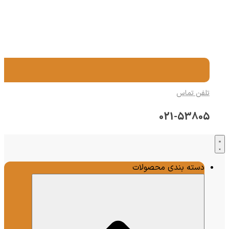
تلفن تماس
021-53805
دسته بندی محصولات