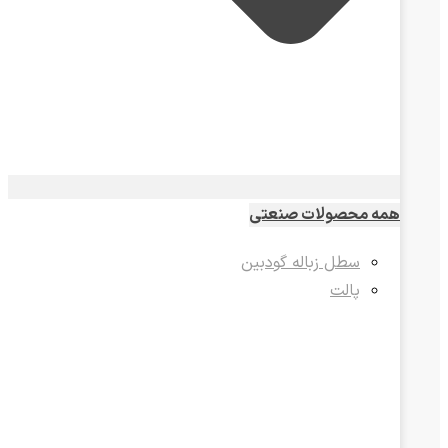
همه محصولات صنعتی
سطل زباله گودبین
پالت