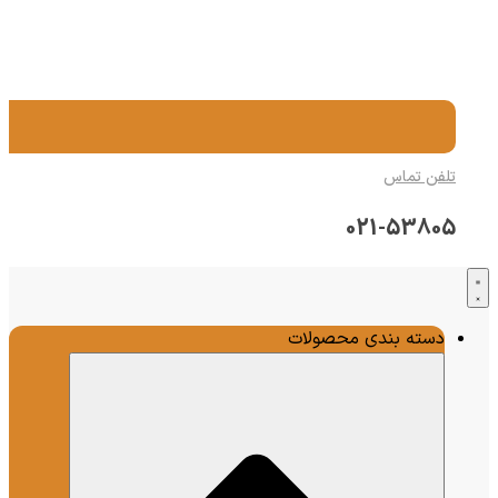
تلفن تماس
021-53805
دسته بندی محصولات