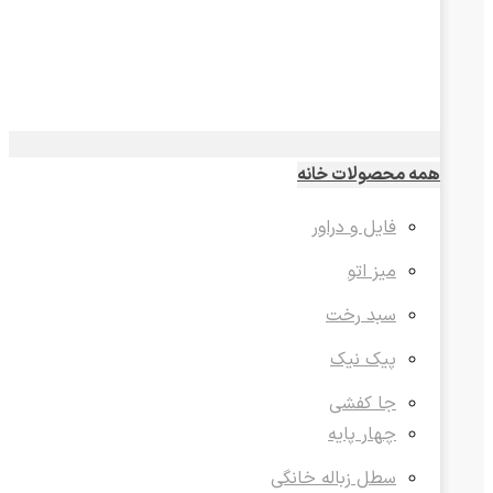
همه محصولات خانه
فایل و دراور
میز اتو
سبد رخت
پیک نیک
جا کفشی
چهار پایه
سطل زباله خانگی