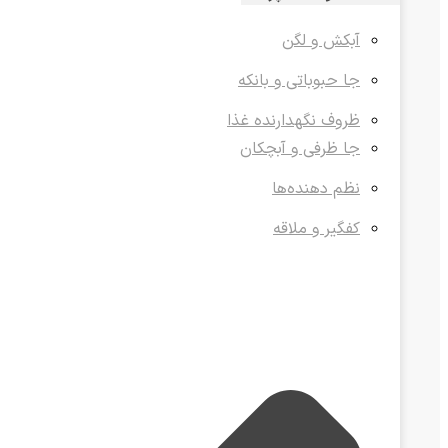
آبکش و لگن
جا حبوباتی و بانکه
ظروف نگهدارنده غذا
جا ظرفی و آبچکان
نظم دهنده‌ها
کفگیر و ملاقه