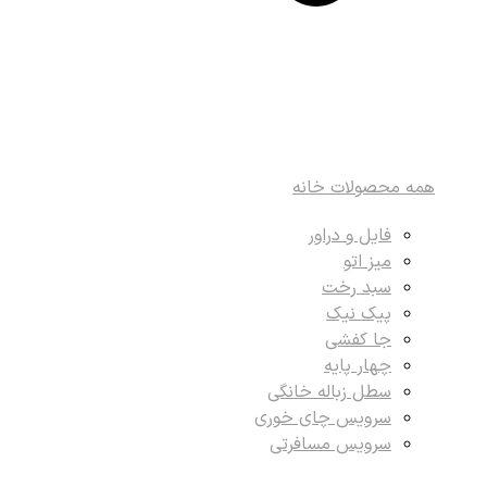
همه محصولات خانه
فایل و دراور
میز اتو
سبد رخت
پیک نیک
جا کفشی
چهار پایه
سطل زباله خانگی
سرویس چای خوری
سرویس مسافرتی