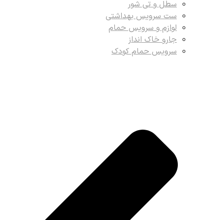
سطل و تی شور
ست سرویس بهداشتی
لوازم و سرویس حمام
جارو خاک انداز
سرویس حمام کودک