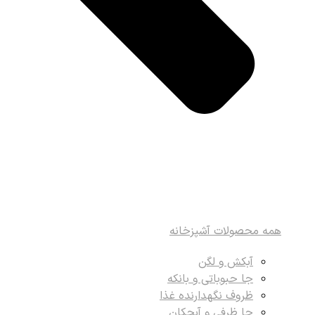
همه محصولات آشپزخانه
آبکش و لگن
جا حبوباتی و بانکه
ظروف نگهدارنده غذا
جا ظرفی و آبچکان