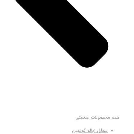
همه محصولات صنعتی
سطل زباله گودبین