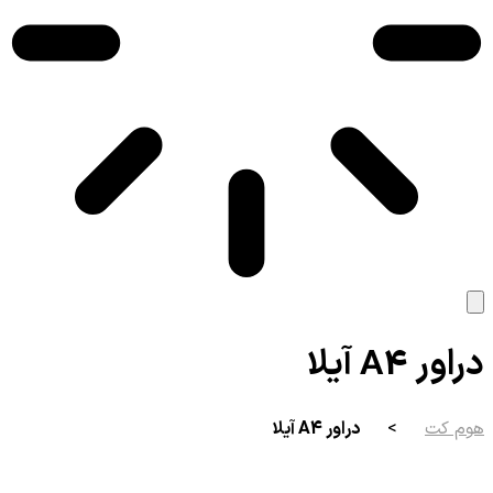
دراور A4 آیلا
هوم کت
>
دراور A4 آیلا