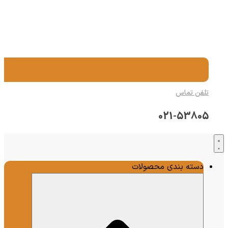
تلفن تماس
021-53805
دسته بندی محصولات