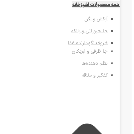
همه محصولات آشپزخانه
آبکش و لگن
جا حبوباتی و بانکه
ظروف نگهدارنده غذا
جا ظرفی و آبچکان
نظم دهنده‌ها
کفگیر و ملاقه