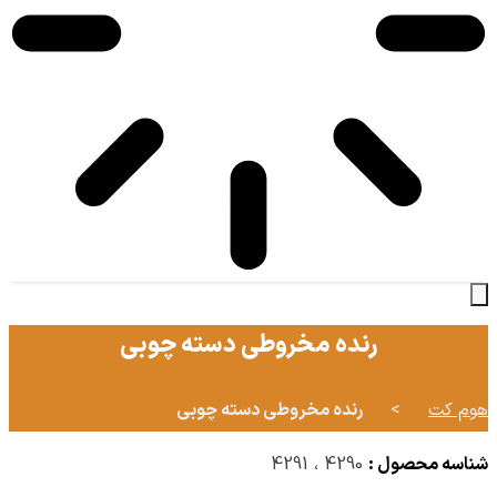
رنده مخروطی دسته چوبی
هوم کت
>
رنده مخروطی دسته چوبی
شناسه محصول :
4290 ، 4291