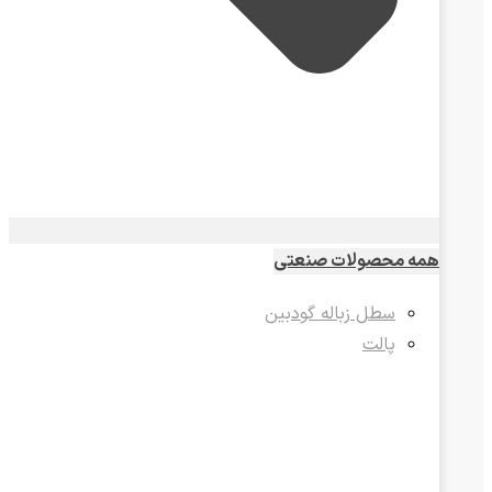
همه محصولات صنعتی
سطل زباله گودبین
پالت