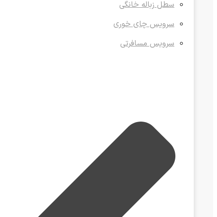
سطل زباله خانگی
سرویس چای خوری
سرویس مسافرتی