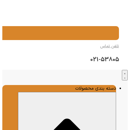
تلفن تماس
021-53805
دسته بندی محصولات