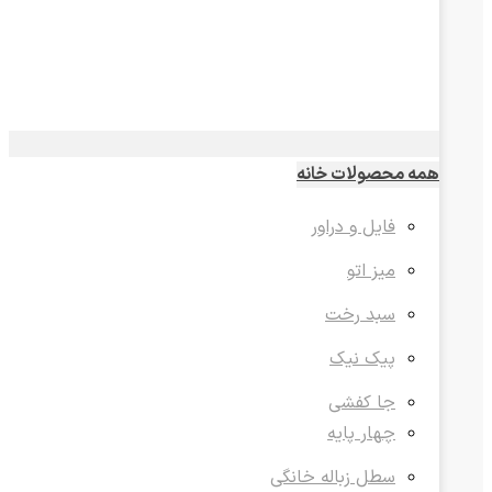
همه محصولات خانه
فایل و دراور
میز اتو
سبد رخت
پیک نیک
جا کفشی
چهار پایه
سطل زباله خانگی