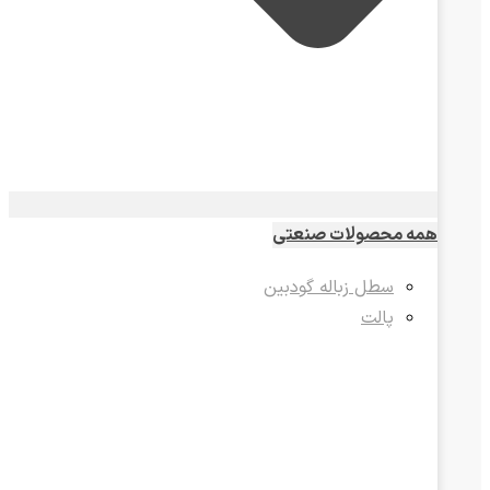
همه محصولات صنعتی
سطل زباله گودبین
پالت