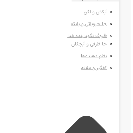
آبکش و لگن
جا حبوباتی و بانکه
ظروف نگهدارنده غذا
جا ظرفی و آبچکان
نظم دهنده‌ها
کفگیر و ملاقه