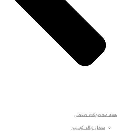
همه محصولات صنعتی
سطل زباله گودبین