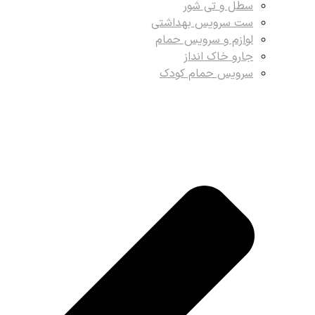
سطل و تی شور
ست سرویس بهداشتی
لوازم و سرویس حمام
جارو خاک انداز
سرویس حمام کودک