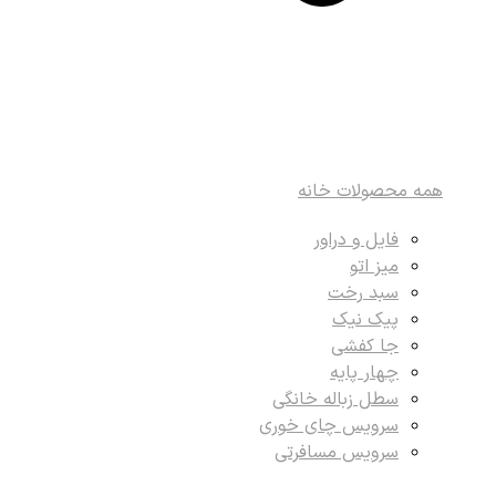
همه محصولات خانه
فایل و دراور
میز اتو
سبد رخت
پیک نیک
جا کفشی
چهار پایه
سطل زباله خانگی
سرویس چای خوری
سرویس مسافرتی