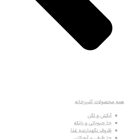
همه محصولات آشپزخانه
آبکش و لگن
جا حبوباتی و بانکه
ظروف نگهدارنده غذا
جا ظرفی و آبچکان