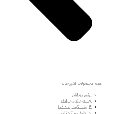
همه محصولات آشپزخانه
آبکش و لگن
جا حبوباتی و بانکه
ظروف نگهدارنده غذا
جا ظرفی و آبچکان