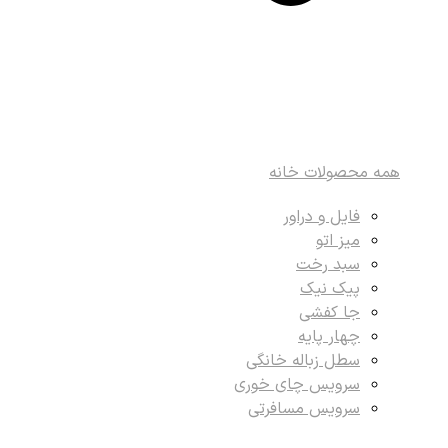
همه محصولات خانه
فایل و دراور
میز اتو
سبد رخت
پیک نیک
جا کفشی
چهار پایه
سطل زباله خانگی
سرویس چای خوری
سرویس مسافرتی