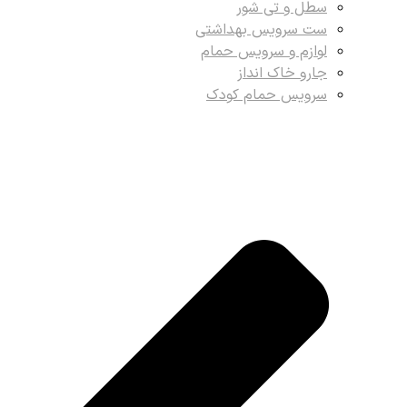
سطل و تی شور
ست سرویس بهداشتی
لوازم و سرویس حمام
جارو خاک انداز
سرویس حمام کودک