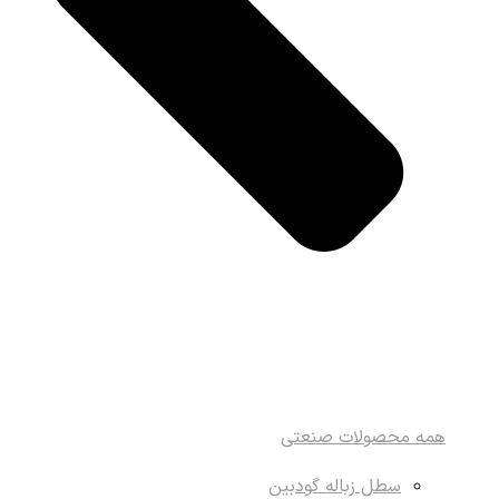
همه محصولات صنعتی
سطل زباله گودبین