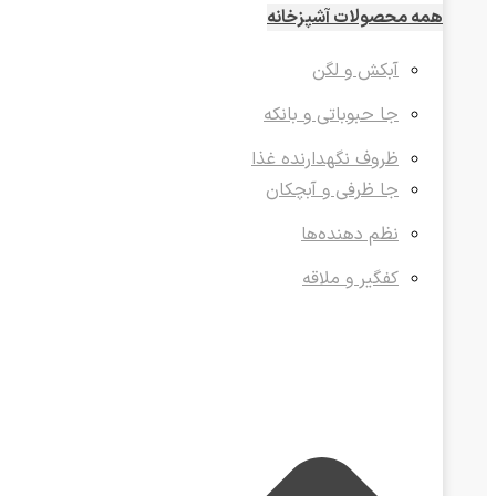
همه محصولات آشپزخانه
آبکش و لگن
جا حبوباتی و بانکه
ظروف نگهدارنده غذا
جا ظرفی و آبچکان
نظم دهنده‌ها
کفگیر و ملاقه