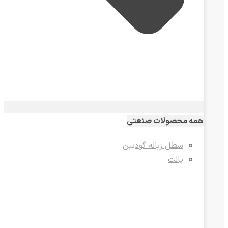
همه محصولات صنعتی
سطل زباله گودبین
پالت