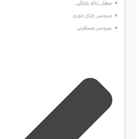
سطل زباله خانگی
سرویس چای خوری
سرویس مسافرتی