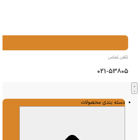
تلفن تماس
021-53805
دسته بندی محصولات