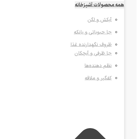
همه محصولات آشپزخانه
آبکش و لگن
جا حبوباتی و بانکه
ظروف نگهدارنده غذا
جا ظرفی و آبچکان
نظم دهنده‌ها
کفگیر و ملاقه