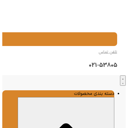
تلفن تماس
021-53805
دسته بندی محصولات