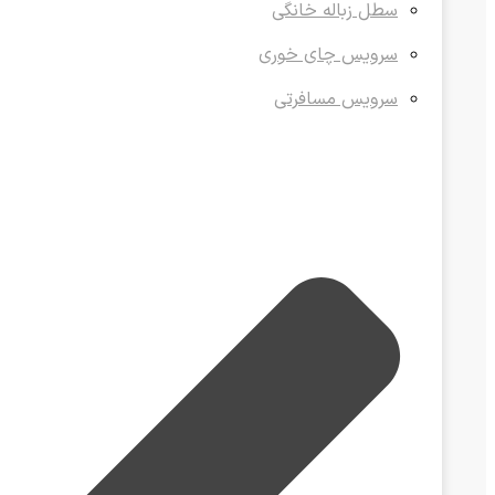
سطل زباله خانگی
سرویس چای خوری
سرویس مسافرتی