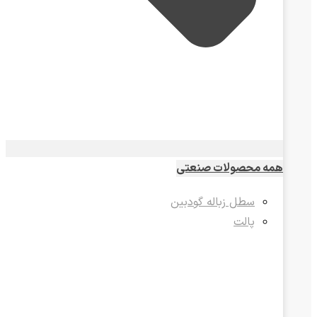
همه محصولات صنعتی
سطل زباله گودبین
پالت