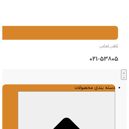
تلفن تماس
021-53805
دسته بندی محصولات