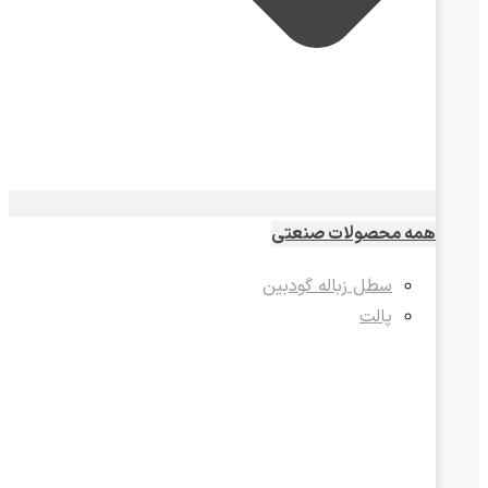
همه محصولات صنعتی
سطل زباله گودبین
پالت