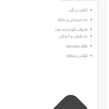
آبکش و لگن
جا حبوباتی و بانکه
ظروف نگهدارنده غذا
جا ظرفی و آبچکان
نظم دهنده‌ها
کفگیر و ملاقه