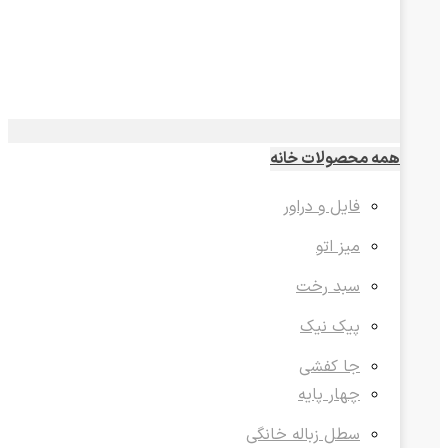
همه محصولات خانه
فایل و دراور
میز اتو
سبد رخت
پیک نیک
جا کفشی
چهار پایه
سطل زباله خانگی