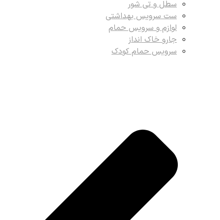
سطل و تی شور
ست سرویس بهداشتی
لوازم و سرویس حمام
جارو خاک انداز
سرویس حمام کودک