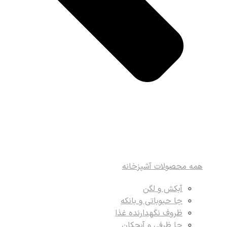
همه محصولات آشپزخانه
آبکش و لگن
جا حبوباتی و بانکه
ظروف نگهدارنده غذا
جا ظرفی و آبچکان