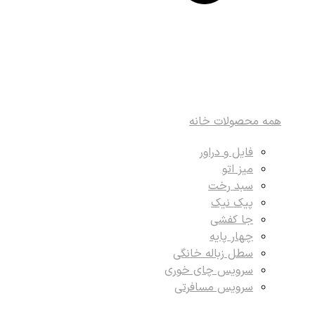
همه محصولات خانه
فایل و دراور
میز اتو
سبد رخت
پیک نیک
جا کفشی
چهار پایه
سطل زباله خانگی
سرویس چای خوری
سرویس مسافرتی