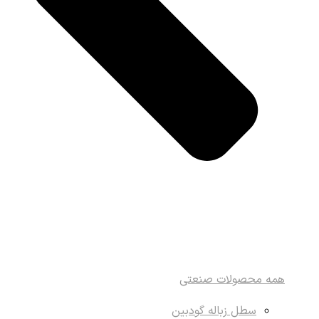
همه محصولات صنعتی
سطل زباله گودبین